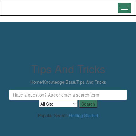
Tips And Tricks
Home
/
Knowledge Base
/
Tips And Tricks
Popular Search:
Getting Started