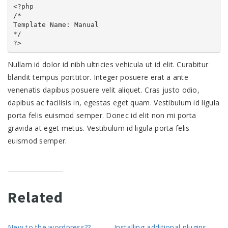
<?php

/*

Template Name: Manual

*/

Nullam id dolor id nibh ultricies vehicula ut id elit. Curabitur
blandit tempus porttitor. Integer posuere erat a ante
venenatis dapibus posuere velit aliquet. Cras justo odio,
dapibus ac facilisis in, egestas eget quam. Vestibulum id ligula
porta felis euismod semper. Donec id elit non mi porta
gravida at eget metus. Vestibulum id ligula porta felis
euismod semper.
Related
New to the wordpress??
Installing additional plugins